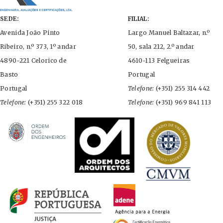
SEDE:
FILIAL:
Avenida João Pinto
Largo Manuel Baltazar, n.º
Ribeiro, n.º 373, 1º andar
50, sala 212, 2.º andar
4890-221 Celorico de
4610-113 Felgueiras
Basto
Portugal
Portugal
Telefone:
(+351) 255 314 442
Telefone:
(+351) 255 322 018
Telefone:
(+351) 969 841 113